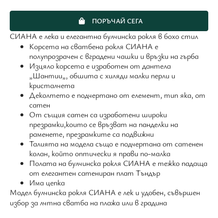
ПОРЪЧАЙ СЕГА
СИАНА е лека и елегантна булчинска рокля в бохо стил
Корсета на сватбена рокля СИАНА е
полупрозрачен с вградени чашки и връзки на гърба
Изцяло корсета е изработен от дантела
„Шантии„, обшита с хиляди малки перли и
кристалчета
Деколтето е подчертано от елемент, тип яка, от
сатен
От същия сатен са изработени широки
презрамки,които се връзват на панделки на
раменете, презрамките са подвижни
Талията на модела също е подчертана от сатенен
колан, който оптически я прави по-малка
Полата на булчинска рокля СИАНА е тежко падаща
от елегантен сатениран плат Тъндър
Има цепка
Модел булчинска рокля СИАНА е лек и удобен, съвършен
избор за лчтна сватба на плажа или в градина