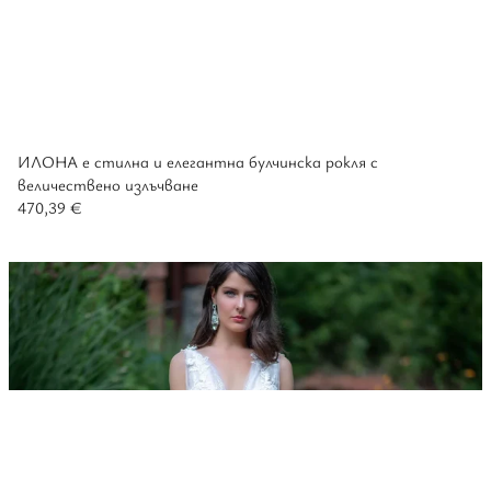
ИЛОНА е стилна и елегантна булчинска рокля с
величествено излъчване
470,39
€