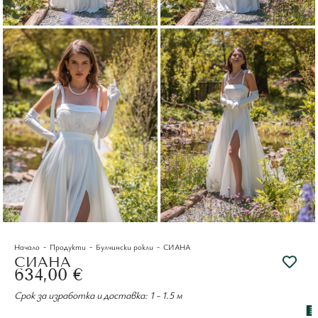
-
-
-
Начало
Продукти
Булчински рокли
СИАНА
СИАНА
634,00
€
Срок за изработка и доставка: 1 - 1.5 м