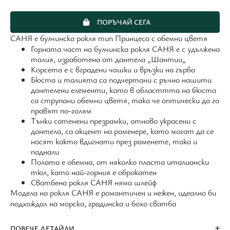
ПОРЪЧАЙ СЕГА
САНЯ е булчинска рокля тип Принцеса с обемни цветя
Горната част на булчинска рокля САНЯ е с удължена
талия, изработена от дантела „Шантии„
Корсета е с вградени чашки и връзки на гърба
Бюста и талията са подчертани с ръчно нашити
дантелени елементи, като в областтта на бюста
са струпани обемни цветя, така че оптически да го
правят по-голям
Тънки сатенени презрамки, отново украсени с
дантела, са акцент на раменере, като могат да се
носят както вдигнати през раменете, така и
паднали
Полата е обемна, от няколко пласта италиански
тюл, като най-горния е оброкатен
Сватбена рокля САНЯ няма шлейф
Модела на рокля САНЯ е романтичен и нежен, идеално би
подхождал на морска, градинска и бохо сватба
ПОВЕЧЕ ДЕТАЙЛИ