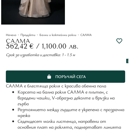
-
-
-
Начало
Продукти
Бални и коктейлни рокли
САЛМА
САЛМА
562,42
€
/ 1,100.00 лв.
Срок за изработка и доставка: 1 - 1.5 м
ПОРЪЧАЙ СЕГА
САЛМА е блестяща рокля с красива обемна пола
Корсета на бална рокля САЛМА е плътен, с
вградени чашки, V-образно деколте и връзки на
гърба
Разтоянието между гърдите е укрепено с прозрачна
мрежа
Седемдесет малки листенца, направени от
основния плат на роклята, подчертават линията