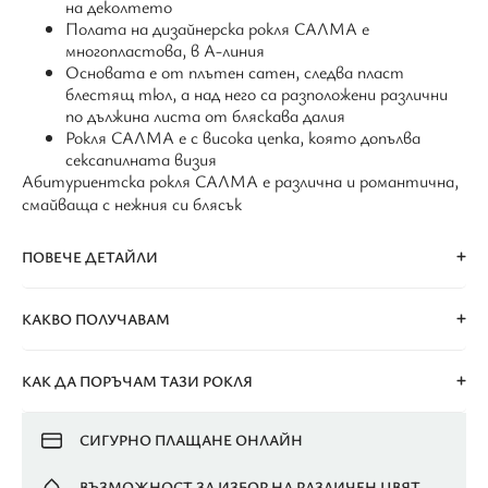
на деколтето
Полата на дизайнерска рокля САЛМА е
многопластова, в А-линия
Основата е от плътен сатен, следва пласт
блестящ тюл, а над него са разположени различни
по дължина листа от бляскава далия
Рокля САЛМА е с висока цепка, която допълва
сексапилната визия
Абитуриентска рокля САЛМА е различна и романтична,
смайваща с нежния си блясък
ПОВЕЧЕ ДЕТАЙЛИ
КАКВО ПОЛУЧАВАМ
КАК ДА ПОРЪЧАМ ТАЗИ РОКЛЯ
СИГУРНО ПЛАЩАНЕ ОНЛАЙН
ВЪЗМОЖНОСТ ЗА ИЗБОР НА РАЗЛИЧЕН ЦВЯТ