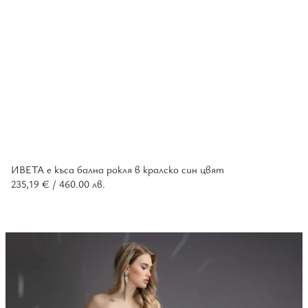
ИВЕТА е къса бална рокля в кралско син цвят
235,19
€
/ 460.00 лв.