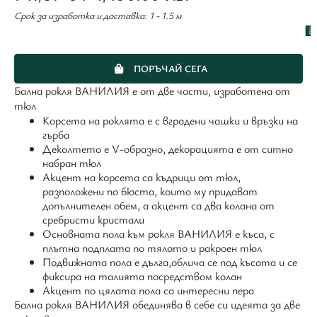
Срок за изработка и доставка: 1 - 1.5 м
ПОРЪЧАЙ СЕГА
Бална рокля ВАНИЛИЯ е от двe части, изработена от
тюл
Корсета на роклята е с вградени чашки и връзки на
гърба
Деколтето е V-образно, декорацията е от ситно
набран тюл
Акцент на корсета са къдрици от тюл,
разположени по бюста, които му придават
допълнителен обем, а акцент са два колана от
сребристи кристали
Основната пола към рокля ВАНИЛИЯ е къса, с
плътна подплата по тялото и ракроен тюл
Подвижната пола е дълга,облича се под късата и се
фиксира на талията посредством колан
Акцент по цялата пола са интересни пера
Бална рокля ВАНИЛИЯ обединява в себе си идеята за две