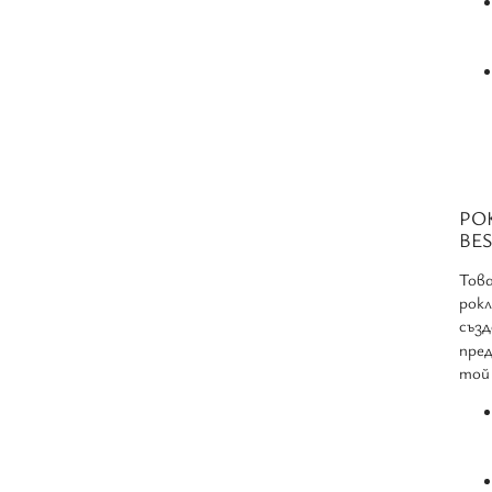
РО
BE
Това
рокл
създ
пре
той 