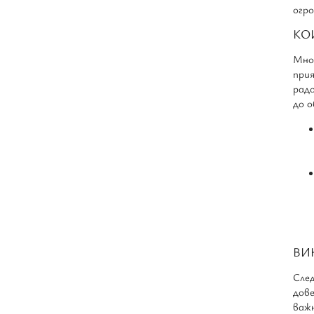
огро
КО
Мно
при
рад
до 
ВИ
След
дове
важ