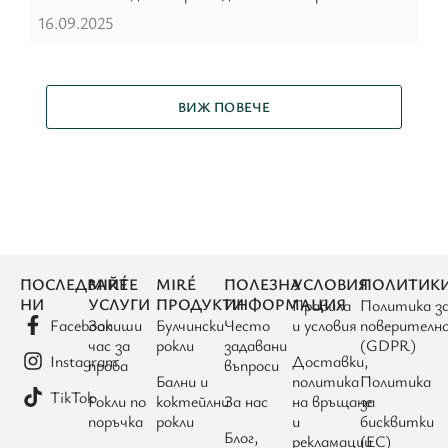
16.09.2025
ВИЖ ПОВЕЧЕ
ПОСЛЕДВАЙТЕ
MIRÉ
MIRÉ
ПОЛЕЗНА
УСЛОВИЯ
ПОЛИТИК
НИ
УСЛУГИ
ПРОДУКТИ
ИНФОРМАЦИЯ
Правила
Политика з
Facebook
Запиши
Булчински
Често
и условия
поверителн
час за
рокли
задавани
(GDPR)
Instagram
Доставки,
проба
въпроси
Бални и
политика
Политика
TikTok
Рокли по
коктейлни
За нас
на връщане
за
поръчка
рокли
и
бисквитки
Блог,
рекламации
(ЕС)