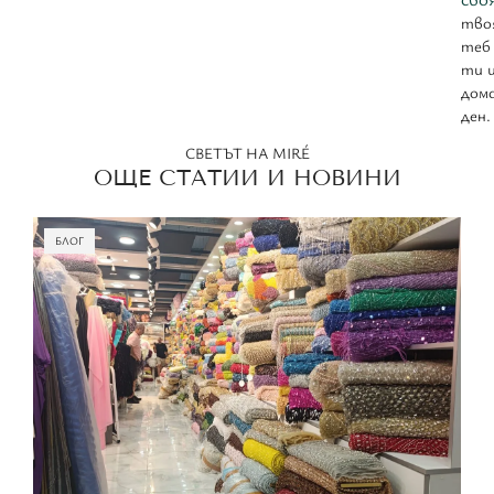
твоя
теб
ти 
дом
ден.
СВЕТЪТ НА MIRÉ
ОЩЕ СТАТИИ И НОВИНИ
БЛОГ