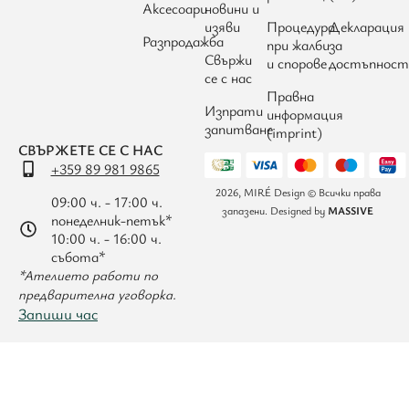
Аксесоари
новини и
изяви
Процедура
Декларация
Разпродажба
при жалби
за
Свържи
и спорове
достъпност
се с нас
Правна
Изпрати
информация
запитване
(imprint)
СВЪРЖЕТЕ СЕ С НАС
+359 89 981 9865
2026, MIRÉ Design © Всички права
09:00 ч. - 17:00 ч.
запазени. Designed by
MASSIVE
понеделник-петък*
10:00 ч. - 16:00 ч.
събота*
*Ателието работи по
предварителна уговорка.
Запиши час