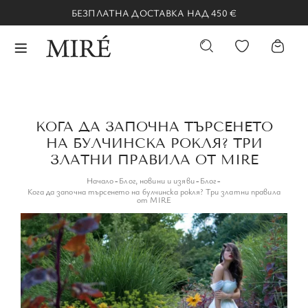
БЕЗПЛАТНА ДОСТАВКА НАД 450 €
КОГА ДА ЗАПОЧНА ТЪРСЕНЕТО
НА БУЛЧИНСКА РОКЛЯ? ТРИ
ЗЛАТНИ ПРАВИЛА ОТ MIRE
Начало
-
Блог, новини и изяви
-
Блог
-
Кога да започна търсенето на булчинска рокля? Три златни правила
от MIRE