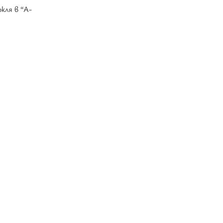
ля в “А-