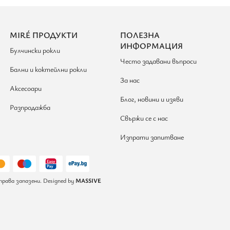
MIRÉ ПРОДУКТИ
ПОЛЕЗНА
ИНФОРМАЦИЯ
Булчински рокли
Често задавани въпроси
Бални и коктейлни рокли
За нас
Аксесоари
Блог, новини и изяви
Разпродажба
Свържи се с нас
Изпрати запитване
права запазени. Designed by
MASSIVE