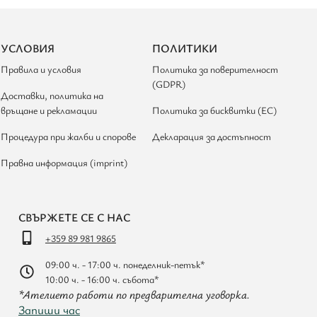
УСЛОВИЯ
ПОЛИТИКИ
Правила и условия
Политика за поверителност
(GDPR)
Доставки, политика на
връщане и рекламации
Политика за бисквитки (ЕС)
Процедура при жалби и спорове
Декларация за достъпност
Правна информация (imprint)
СВЪРЖЕТЕ СЕ С НАС
+359 89 981 9865
09:00 ч. - 17:00 ч. понеделник-петък*
10:00 ч. - 16:00 ч. събота*
*Ателието работи по предварителна уговорка.
Запиши час