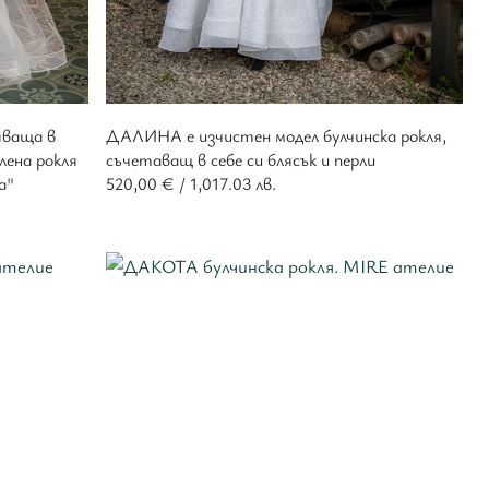
яваща в
ДАЛИНА е изчистен модел булчинска рокля,
лена рокля
съчетаващ в себе си блясък и перли
а"
520,00
€
/ 1,017.03 лв.