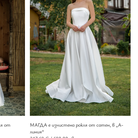
ля от
МАГДА е изчистена рокля от сатен, в „А-
линия“