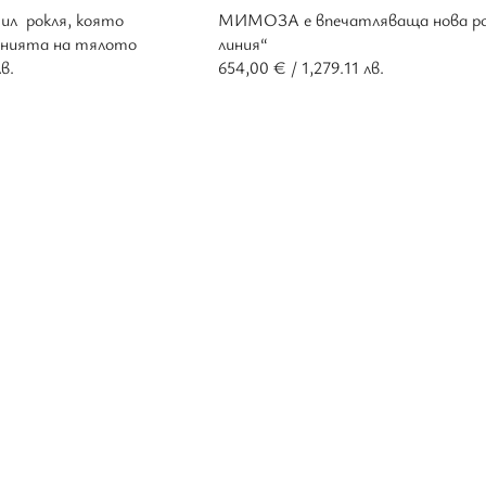
л рокля, която
МИМОЗА е впечатляваща нова рок
линията на тялото
линия“
в.
654,00
€
/ 1,279.11 лв.