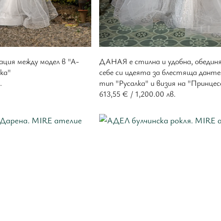
ция между модел в "А-
ДАНАЯ е стилна и удобна, обедин
лка"
себе си идеята за блестяща данте
.
тип "Русалка" и визия на "Принцес
613,55
€
/ 1,200.00 лв.