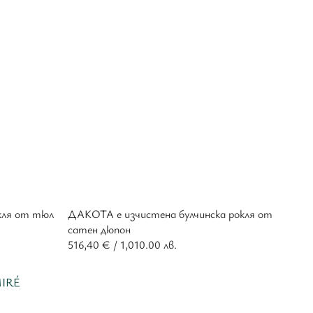
кля от тюл
ДАКОТА е изчистена булчинска рокля от
сатен дюпон
516,40
€
/ 1,010.00 лв.