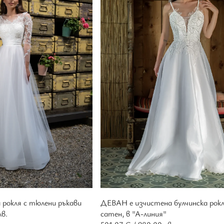
 рокля с тюлени ръкави
ДЕВАН е изчистена булчинска рок
лв.
сатен, в "А-линия"