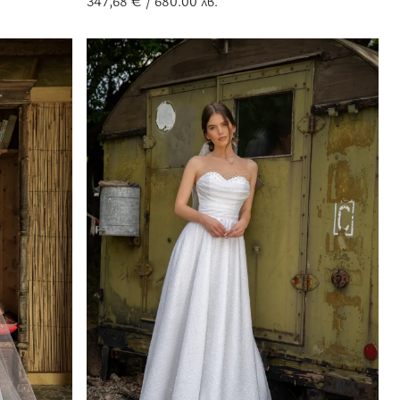
347,68
€
/ 680.00 лв.