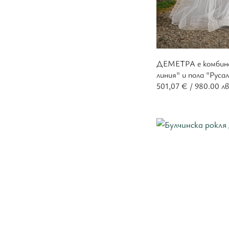
ДЕМЕТРА е комбина
линия" и пола "Руса
501,07
€
/ 980.00 лв