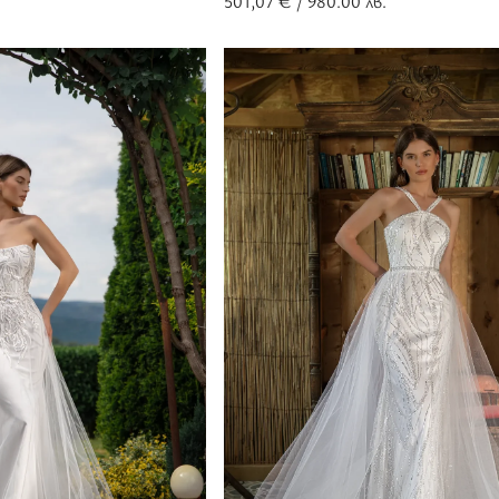
501,07
€
/ 980.00 лв.